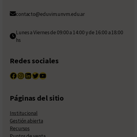
contacto@eduvim.unvm.edu.ar
Lunes a Viernes de 09:00 a 14:00 y de 16:00 a 18:00
hs
Redes sociales
Facebook
Instagram
LinkedIn
Twitter
YouTube
Páginas del sitio
Institucional
Gestión abierta
Recursos
Puntos de venta