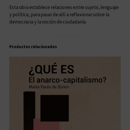
i
Esta obra establece relaciones entre sujeto, lenguaje
u
y política, para pasar de allí a reflexionar sobre la
d
democracia y la noción de ciudadanía.
a
d
a
Productos relacionados
n
í
a
y
e
x
c
l
u
s
i
ó