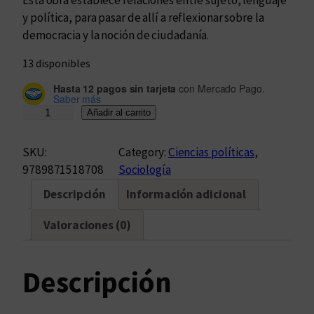
Esta obra establece relaciones entre sujeto, lenguaje
y política, para pasar de allí a reflexionar sobre la
democracia y la noción de ciudadanía.
13 disponibles
Hasta 12 pagos sin tarjeta
con Mercado Pago.
Saber más
D
Añadir al carrito
e
m
SKU:
Category:
Ciencias políticas
, 
o
9789871518708
Sociología
c
Descripción
Información adicional
r
a
Valoraciones (0)
c
i
a
Descripción
,
c