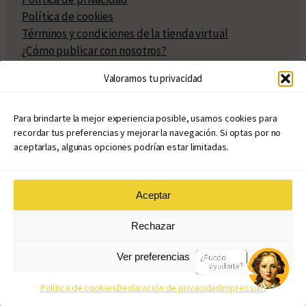
Política de cookies
Términos y condiciones de la tienda virtual
¿Cómo publicar con nosotros?
Compra y venta de derechos
Valoramos tu privacidad
Políticas de publicación
Facturación
Políticas de coedición
Para brindarte la mejor experiencia posible, usamos cookies para
recordar tus preferencias y mejorar la navegación. Si optas por no
Atribuciones
aceptarlas, algunas opciones podrían estar limitadas.
Aceptar
© Copyright 2020 – 2026
Rechazar
eduvim.com.ar
| Todos los derechos reservados
Ver preferencias
Diseño web: Llama Creativa
Política de cookies
Declaración de privacidad
Impressum