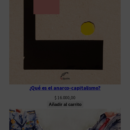
n
c
a
n
t
i
d
a
d
¿Qué es el anarco-capitalismo?
$
16.000,00
Añadir al carrito