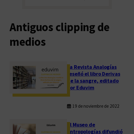
Antiguos clipping de
medios
La Revista Analogías
reseñó el libro Derivas
de la sangre, editado
por Eduvim
19 de noviembre de 2022
El Museo de
Antropologías difundió