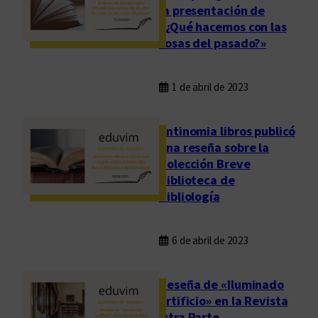
la presentación de
«¿Qué hacemos con las
cosas del pasado?»
1 de abril de 2023
Antinomia libros publicó
una reseña sobre la
Colección Breve
Biblioteca de
Bibliología
6 de abril de 2023
Reseña de «Iluminado
artificio» en la Revista
Otra Parte