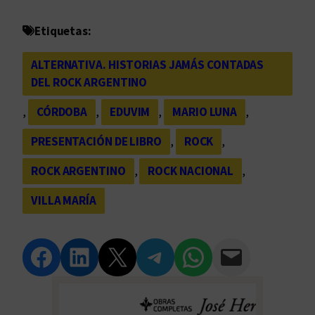
Etiquetas:
ALTERNATIVA. HISTORIAS JAMÁS CONTADAS
DEL ROCK ARGENTINO
, 
CÓRDOBA
, 
EDUVIM
, 
MARIO LUNA
, 
PRESENTACIÓN DE LIBRO
, 
ROCK
, 
ROCK ARGENTINO
, 
ROCK NACIONAL
, 
VILLA MARÍA
Compartir en Facebook
Compartir en LinkedIn
Compartir en Twitter
Compartir en Telegram
Compartir en WhatsApp
Compartir vía Email