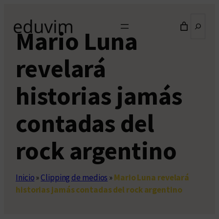
Saltar
Buscar
al
Mario Luna
contenido
revelará
historias jamás
contadas del
rock argentino
Inicio
»
Clipping de medios
»
Mario Luna revelará
historias jamás contadas del rock argentino