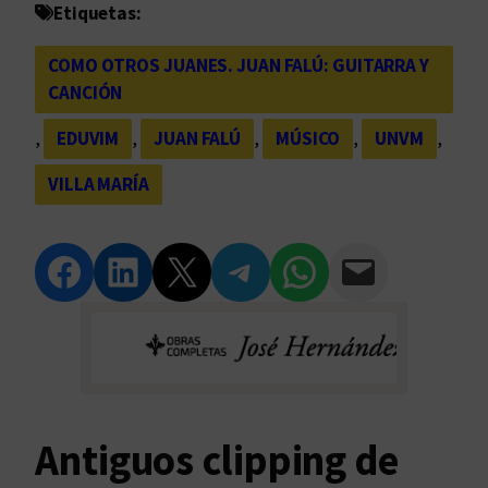
Etiquetas:
COMO OTROS JUANES. JUAN FALÚ: GUITARRA Y
CANCIÓN
, 
EDUVIM
, 
JUAN FALÚ
, 
MÚSICO
, 
UNVM
, 
VILLA MARÍA
Compartir en Facebook
Compartir en LinkedIn
Compartir en Twitter
Compartir en Telegram
Compartir en WhatsApp
Compartir vía Email
Antiguos clipping de