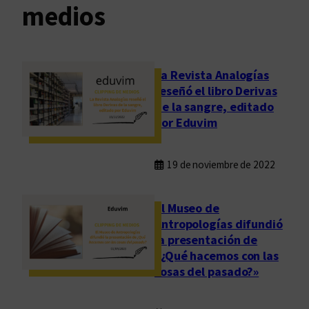
medios
La Revista Analogías
reseñó el libro Derivas
de la sangre, editado
por Eduvim
19 de noviembre de 2022
El Museo de
Antropologías difundió
la presentación de
«¿Qué hacemos con las
cosas del pasado?»