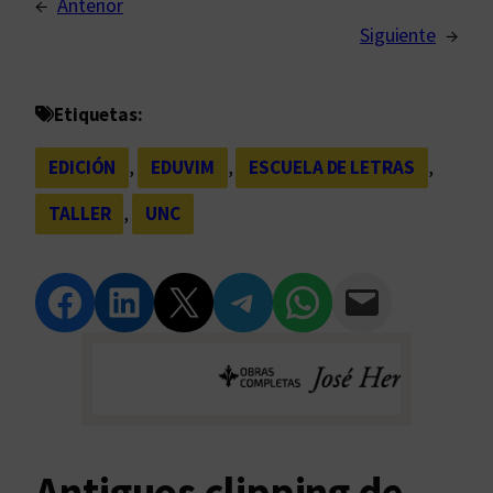
←
Anterior
Siguiente
→
Etiquetas:
EDICIÓN
, 
EDUVIM
, 
ESCUELA DE LETRAS
, 
TALLER
, 
UNC
Compartir en Facebook
Compartir en LinkedIn
Compartir en Twitter
Compartir en Telegram
Compartir en WhatsApp
Compartir vía Email
Antiguos clipping de