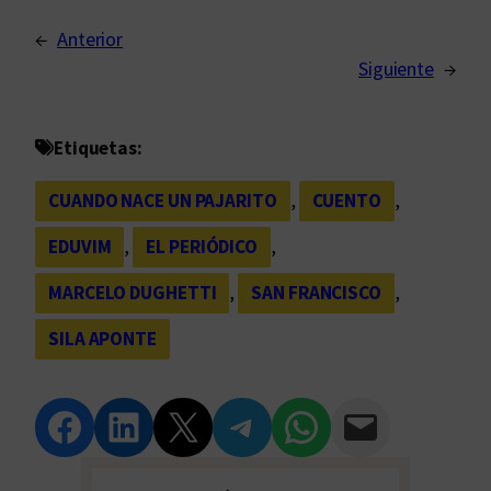
←
Anterior
Siguiente
→
Etiquetas:
CUANDO NACE UN PAJARITO
, 
CUENTO
, 
EDUVIM
, 
EL PERIÓDICO
, 
MARCELO DUGHETTI
, 
SAN FRANCISCO
, 
SILA APONTE
Compartir en Facebook
Compartir en LinkedIn
Compartir en Twitter
Compartir en Telegram
Compartir en WhatsApp
Compartir vía Email