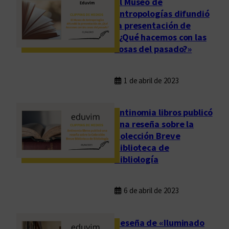
El Museo de
a
Antropologías difundió
A
la presentación de
h
«¿Qué hacemos con las
u
cosas del pasado?»
m
a
d
1 de abril de 2023
a
e
Antinomia libros publicó
n
una reseña sobre la
E
Colección Breve
d
Biblioteca de
u
Bibliología
v
i
6 de abril de 2023
m
Reseña de «Iluminado