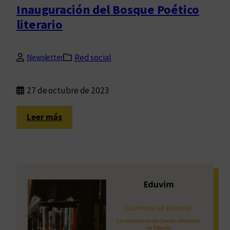
o
Inauguración del Bosque Poético
e
literario
t
a
Red social
Newsletter
27 de octubre de 2023
:
Leer más
I
n
a
u
g
u
r
a