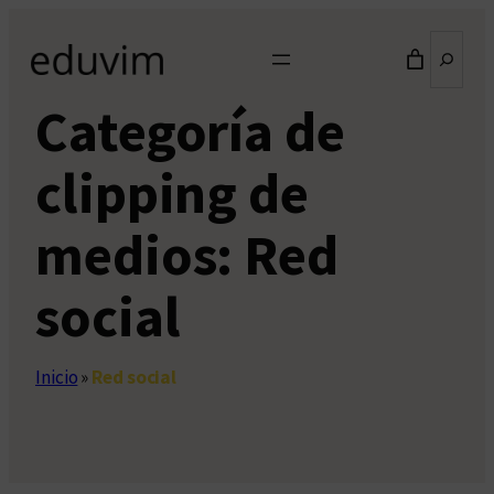
Saltar
Buscar
al
contenido
Categoría de
clipping de
medios:
Red
social
Inicio
»
Red social