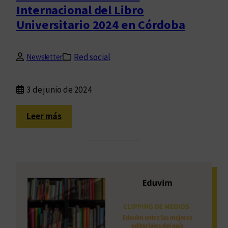
Internacional del Libro
l
Universitario 2024 en Córdoba
o
g
ó
Red social
Newsletter
a
c
e
3 de junio de 2024
r
c
:
Leer más
a
S
d
e
e
r
l
e
r
a
e
l
c
i
o
z