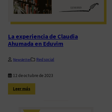
c
i
ó
n
d
e
La experiencia de Claudia
l
Ahumada en Eduvim
B
o
s
Red social
Newsletter
q
u
12 de octubre de 2023
e
P
:
o
Leer más
L
é
a
t
e
i