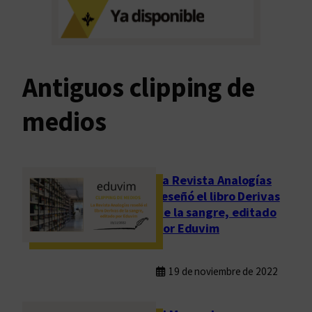
x
c
p
o
e
l
r
i
i
t
Antiguos clipping de
e
e
n
r
medios
c
a
i
r
a
i
d
o
La Revista Analogías
e
reseñó el libro Derivas
de la sangre, editado
C
por Eduvim
l
a
u
19 de noviembre de 2022
d
i