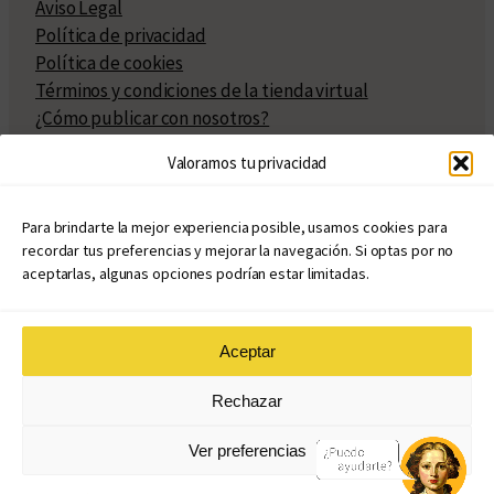
Aviso Legal
Política de privacidad
Política de cookies
Términos y condiciones de la tienda virtual
¿Cómo publicar con nosotros?
Compra y venta de derechos
Valoramos tu privacidad
Políticas de publicación
Facturación
Políticas de coedición
Para brindarte la mejor experiencia posible, usamos cookies para
recordar tus preferencias y mejorar la navegación. Si optas por no
Atribuciones
aceptarlas, algunas opciones podrían estar limitadas.
Aceptar
© Copyright 2020 – 2026
Rechazar
eduvim.com.ar
| Todos los derechos reservados
Ver preferencias
Diseño web: Llama Creativa