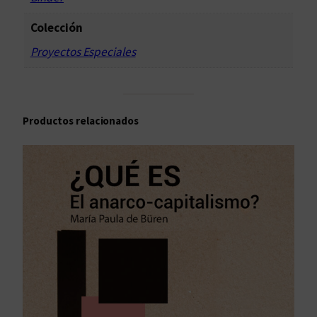
d
Colección
a
Proyectos Especiales
d
Productos relacionados