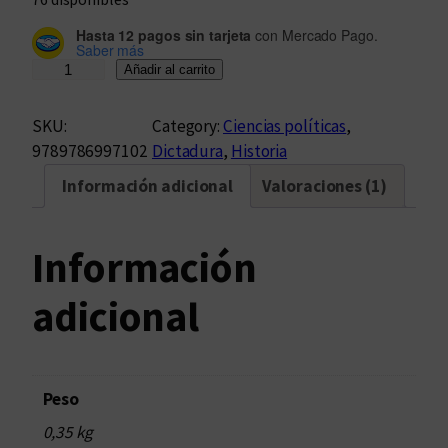
Hasta 12 pagos sin tarjeta
con Mercado Pago.
Saber más
S
Añadir al carrito
o
b
SKU:
Category:
Ciencias políticas
, 
r
9789786997102
Dictadura
, 
Historia
e
Información adicional
Valoraciones (1)
e
l
a
Información
u
t
adicional
o
r
i
t
Peso
a
0,35 kg
r