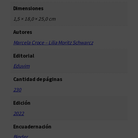
i
Dimensiones
s
1,5 × 18,0 × 25,0 cm
m
o
Autores
b
Marcela Croce – Lilia Moritz Schwarcz
r
a
Editorial
s
Eduvim
i
l
Cantidad de páginas
e
230
ñ
o
Edición
c
2022
a
n
Encuadernación
t
Binder
i