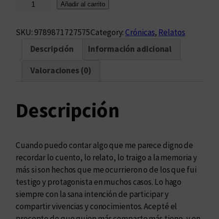
R
Añadir al carrito
e
v
SKU:
9789871727575
Category:
Crónicas
, 
Relatos
i
Descripción
Información adicional
v
i
Valoraciones (0)
r
c
a
Descripción
n
t
i
Cuando puedo contar algo que me parece digno de
d
recordar lo cuento, lo relato, lo traigo a la memoria y
a
más si son hechos que me ocurrieron o de los que fui
d
testigo y protagonista en muchos casos. Lo hago
siempre con la sana intención de participar y
compartir vivencias y conocimientos. Acepté el
precepto de que quien más comparte más tiene, y en