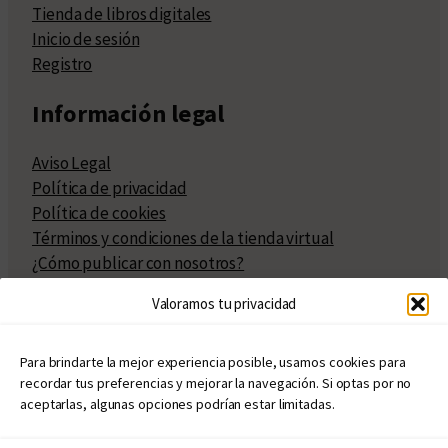
Tienda de libros digitales
Inicio de sesión
Registro
Información legal
Aviso Legal
Política de privacidad
Política de cookies
Términos y condiciones de la tienda virtual
¿Cómo publicar con nosotros?
Compra y venta de derechos
Valoramos tu privacidad
Políticas de publicación
Facturación
Políticas de coedición
Para brindarte la mejor experiencia posible, usamos cookies para
recordar tus preferencias y mejorar la navegación. Si optas por no
Atribuciones
aceptarlas, algunas opciones podrían estar limitadas.