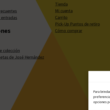
Tienda
Mi cuenta
recuentes
Carrito
 entradas
Pick-Up Puntos de retiro
ones
Cómo comprar
e colección
etas de José Hernández
Para brinda
preferencia
opciones po