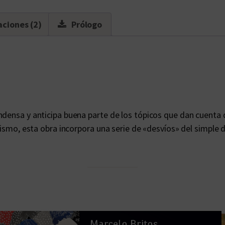
a
n
aciones (2)
Prólogo
t
i
d
a
d
ndensa y anticipa buena parte de los tópicos que dan cuenta 
lismo, esta obra incorpora una serie de «desvíos» del simple 