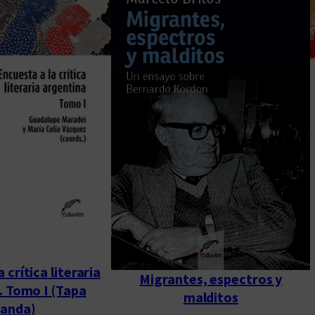
 crítica literaria
Migrantes, espectros y
. Tomo I (Tapa
malditos
landa)