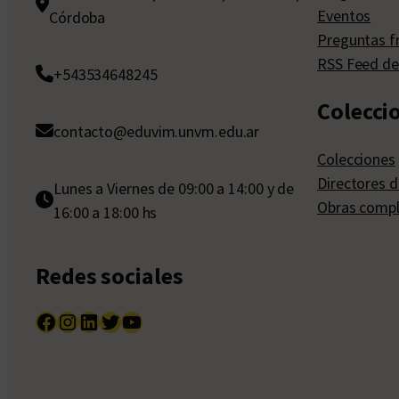
Eventos
Córdoba
Preguntas f
RSS Feed de
+543534648245
Colecci
contacto@eduvim.unvm.edu.ar
Colecciones
Directores d
Lunes a Viernes de 09:00 a 14:00 y de
Obras compl
16:00 a 18:00 hs
Redes sociales
Facebook
Instagram
LinkedIn
Twitter
YouTube