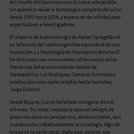
d
del triunfo del fascismo como la única vida posible.
a
Un apéndice reúne la teatrología completa del autor
d
desde 1992 hasta 2024, y espera ser de utilidad para
espectadores e investigadores.
El impacto de la dramaturgia de Rafael Spregelburd
en la historia del teatro argentino equivale al de una
revolución. La Heptalogía de Hieronymus Bosch o El
fin de Europa son monumentos infrecuentes en las
literaturas del acontecimiento teatral de
Iberoamérica. Luz Rodríguez Carranza ilumina esa
producción como nadie lo había hecho hasta hoy.
Jorge Dubatti
Desde Bizarra, Luz no ha faltado a ninguno de mis
estrenos. Su tenaz constancia opera el milagro de
poner mis obras en perspectiva, de historizarlas, aun
cuando evita cuidadosamente la cronología. Algo de
lo que yo no sería capaz, dado que, para mí, soy