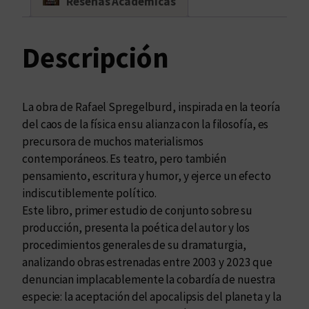
Reseñas Académicas
l
a
Descripción
p
r
u
d
La obra de Rafael Spregelburd, inspirada en la teoría
e
del caos de la física en su alianza con la filosofía, es
n
precursora de muchos materialismos
c
contemporáneos. Es teatro, pero también
i
pensamiento, escritura y humor, y ejerce un efecto
a
indiscutiblemente político.
!
Este libro, primer estudio de conjunto sobre su
c
producción, presenta la poética del autor y los
a
procedimientos generales de su dramaturgia,
n
analizando obras estrenadas entre 2003 y 2023 que
t
denuncian implacablemente la cobardía de nuestra
i
especie: la aceptación del apocalipsis del planeta y la