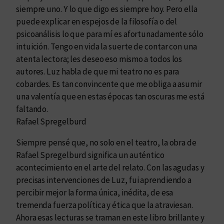
siempre uno. Y lo que digo es siempre hoy. Pero ella
puede explicar en espejos de la filosofía o del
psicoanálisis lo que para mí es afortunadamente sólo
intuición. Tengo en vida la suerte de contar con una
atenta lectora; les deseo eso mismo a todos los
autores. Luz habla de que mi teatro no es para
cobardes. Es tan convincente que me obliga a asumir
una valentía que en estas épocas tan oscuras me está
faltando.
Rafael Spregelburd
Siempre pensé que, no solo en el teatro, la obra de
Rafael Spregelburd significa un auténtico
acontecimiento en el arte del relato. Con las agudas y
precisas intervenciones de Luz, fui aprendiendo a
percibir mejor la forma única, inédita, de esa
tremenda fuerza política y ética que la atraviesan.
Ahora esas lecturas se traman en este libro brillante y