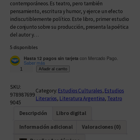
contemporáneos. Es teatro, pero también
pensamiento, escritura y humor, y ejerce un efecto
indiscutiblemente político. Este libro, primer estudio
de conjunto sobre su producción, presenta la poética
del autor y…
5 disponibles
Hasta 12 pagos sin tarjeta
con Mercado Pago.
Saber más
¡
Añadir al carrito
Q
u
SKU:
Category:
Estudios Culturales
, 
Estudios
é
978987699
Literarios
, 
Literatura Argentina
, 
Teatro
t
9045
r
Descripción
Libro digital
i
s
Información adicional
Valoraciones (0)
t
e