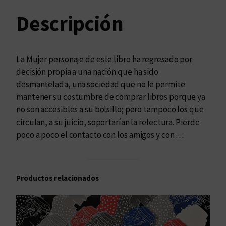
s
c
Descripción
a
n
t
La Mujer personaje de este libro ha regresado por
i
decisión propia a una nación que ha sido
d
desmantelada, una sociedad que no le permite
a
mantener su costumbre de comprar libros porque ya
d
no son accesibles a su bolsillo; pero tampoco los que
circulan, a su juicio, soportarían la relectura. Pierde
poco a poco el contacto con los amigos y con …
Productos relacionados