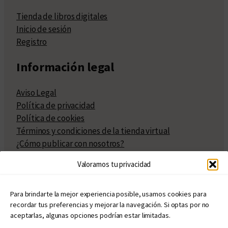
Tienda de libros digitales
Inicio de sesión
Registro
Información legal
Aviso Legal
Política de privacidad
Política de cookies
Términos y condiciones de la tienda virtual
¿Cómo publicar con nosotros?
Compra y venta de derechos
Valoramos tu privacidad
Políticas de publicación
Facturación
Políticas de coedición
Para brindarte la mejor experiencia posible, usamos cookies para
recordar tus preferencias y mejorar la navegación. Si optas por no
Atribuciones
aceptarlas, algunas opciones podrían estar limitadas.