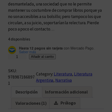
desmantelada, una sociedad que no le permite
mantener su costumbre de comprar libros porque ya
no son accesibles a su bolsillo; pero tampoco los que
circulan, a su juicio, soportarían la relectura. Pierde
poco a poco el contacto…
4 disponibles
Hasta 12 pagos sin tarjeta
con Mercado Pago.
Saber más
P
Añadir al carrito
u
n
SKU:
Category:
Literatura
, 
Literatura
t
978987186897
Argentina
, 
Narrativa
o
1
a
Descripción
Información adicional
t
r
Prólogo
Valoraciones (1)
á