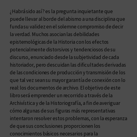
í
¿Habrá sido así? es la pregunta inquietante que
?
puede llevar al borde del abismo a una disciplina que
c
funda su validez en el solemne compromiso de decir
a
la verdad. Muchos asocian las debilidades
n
epistemológicas de la Historia con los efectos
t
potencialmente distorsivos y tendenciosos de su
i
discurso, enunciado desde la subjetividad de cada
d
historiador, pero descuidan las dificultades derivadas
a
de las condiciones de producción y transmisión de los
d
que tal vez sean su mayor garantía de conexión con lo
real: los documentos de archivo. El objetivo de este
libro será emprender un recorrido a través de la
Archivística y de la Historiografía, a fin de averiguar
cómo algunas de sus figuras más representativas
intentaron resolver estos problemas, con la esperanza
de que sus conclusiones proporcionen los
conocimientos básicos necesarios para la