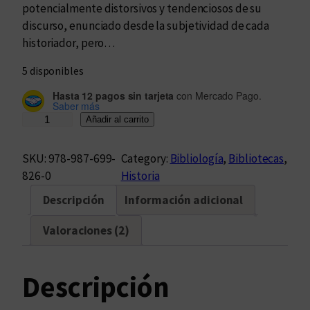
potencialmente distorsivos y tendenciosos de su
discurso, enunciado desde la subjetividad de cada
historiador, pero…
5 disponibles
Hasta 12 pagos sin tarjeta
con Mercado Pago.
Saber más
¿
Añadir al carrito
H
a
SKU:
978-987-699-
Category:
Bibliología
, 
Bibliotecas
, 
b
826-0
Historia
r
Descripción
Información adicional
á
s
Valoraciones (2)
i
d
o
Descripción
a
s