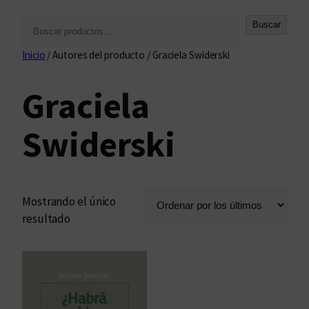
B
Buscar
u
Inicio
/ Autores del producto / Graciela Swiderski
s
c
Graciela
a
r
Swiderski
Mostrando el único
resultado