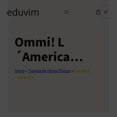
Buscar
Ommi! L
´America…
Inicio
»
Tienda de libros físicos
»
Ommi! L
´America…