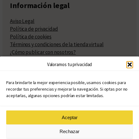
Información legal
Aviso Legal
Política de privacidad
Política de cookies
Términos y condiciones de la tienda virtual
¿Cómo publicar con nosotros?
Compra y venta de derechos
Valoramos tu privacidad
Políticas de publicación
Facturación
Políticas de coedición
Para brindarte la mejor experiencia posible, usamos cookies para
recordar tus preferencias y mejorar la navegación. Si optas por no
Atribuciones
aceptarlas, algunas opciones podrían estar limitadas.
Aceptar
© Copyright 2020 – 2026
Rechazar
eduvim.com.ar
| Todos los derechos reservados