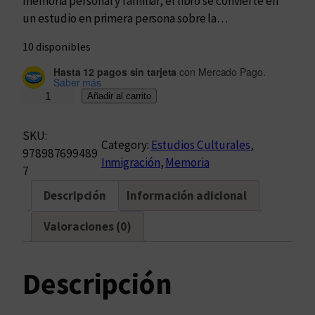
memoria personal y familiar, el libro se convierte en
un estudio en primera persona sobre la…
10 disponibles
Hasta 12 pagos sin tarjeta
con Mercado Pago.
Saber más
O
Añadir al carrito
m
m
SKU:
Category:
Estudios Culturales
, 
i
978987699489
Inmigración
, 
Memoria
!
7
L
Descripción
Información adicional
´
A
Valoraciones (0)
m
e
r
Descripción
i
c