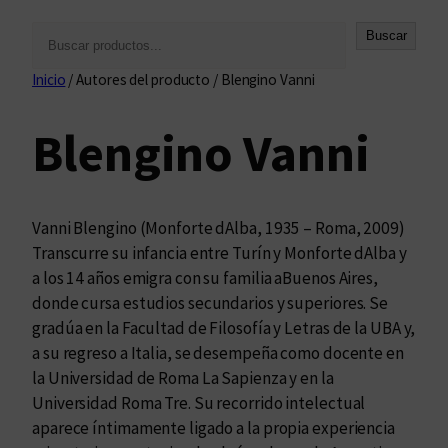
B
Buscar
u
Inicio
/ Autores del producto / Blengino Vanni
s
c
Blengino Vanni
a
r
Vanni Blengino (Monforte dAlba, 1935 – Roma, 2009)
Transcurre su infancia entre Turín y Monforte dAlba y
a los 14 años emigra con su familia aBuenos Aires,
donde cursa estudios secundarios y superiores. Se
gradúa en la Facultad de Filosofía y Letras de la UBA y,
a su regreso a Italia, se desempeña como docente en
la Universidad de Roma La Sapienza y en la
Universidad Roma Tre. Su recorrido intelectual
aparece íntimamente ligado a la propia experiencia