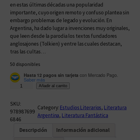
en estas últimas décadas una popularidad
importante, cuyo origen remoto y confuso plantea sin
embargo problemas de legado y evolución. En
Argentina, ha dado lugar a invenciones muy originales,
que leen desde la parodia los textos fundadores
anglosajones (Tolkien) y entre las cuales destacan,
tras las cultas…
50 disponibles
Hasta 12 pagos sin tarjeta
con Mercado Pago.
Saber más
M
Añadir al carrito
u
n
SKU:
Category:
Estudios Literarios
, 
Literatura
d
978987699
Argentina
, 
Literatura Fantástica
o
6846
s
Descripción
Información adicional
i