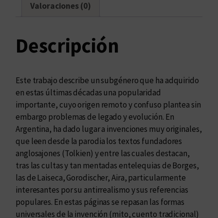
m
Valoraciones (0)
a
g
i
Descripción
n
a
r
Este trabajo describe un subgénero que ha adquirido
i
en estas últimas décadas una popularidad
o
importante, cuyo origen remoto y confuso plantea sin
s
embargo problemas de legado y evolución. En
e
Argentina, ha dado lugar a invenciones muy originales,
n
que leen desde la parodia los textos fundadores
l
anglosajones (Tolkien) y entre las cuales destacan,
a
tras las cultas y tan mentadas entelequias de Borges,
l
las de Laiseca, Gorodischer, Aira, particularmente
i
interesantes por su antirrealismo y sus referencias
t
populares. En estas páginas se repasan las formas
e
universales de la invención (mito, cuento tradicional)