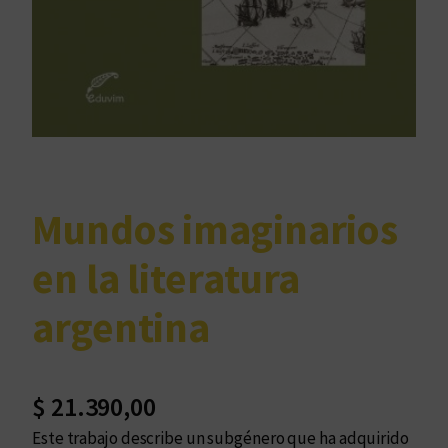
Mundos imaginarios
en la literatura
argentina
$
21.390,00
Este trabajo describe un subgénero que ha adquirido