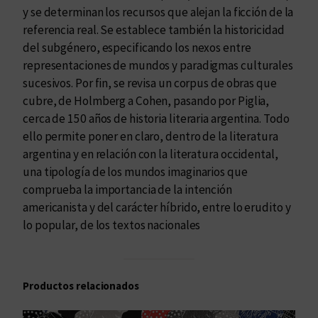
r
y se determinan los recursos que alejan la ficción de la
a
referencia real. Se establece también la historicidad
t
del subgénero, especificando los nexos entre
u
representaciones de mundos y paradigmas culturales
r
sucesivos. Por fin, se revisa un corpus de obras que
a
cubre, de Holmberg a Cohen, pasando por Piglia,
a
cerca de 150 años de historia literaria argentina. Todo
r
ello permite poner en claro, dentro de la literatura
g
argentina y en relación con la literatura occidental,
e
una tipología de los mundos imaginarios que
n
comprueba la importancia de la intención
t
americanista y del carácter híbrido, entre lo erudito y
i
lo popular, de los textos nacionales
n
a
c
Productos relacionados
a
n