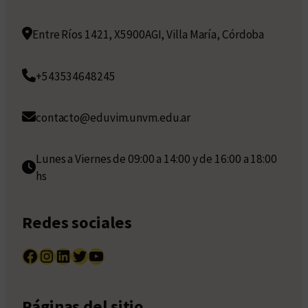
Entre Ríos 1421, X5900AGI, Villa María, Córdoba
+543534648245
contacto@eduvim.unvm.edu.ar
Lunes a Viernes de 09:00 a 14:00 y de 16:00 a 18:00
hs
Redes sociales
Facebook
Instagram
LinkedIn
Twitter
YouTube
Páginas del sitio