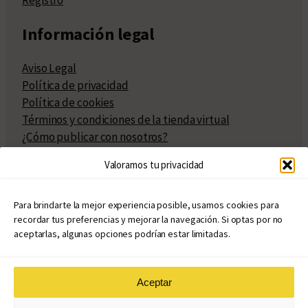
Información legal
Aviso Legal
Política de privacidad
Política de cookies
Términos y condiciones de la tienda virtual
¿Cómo publicar con nosotros?
Compra y venta de derechos
Valoramos tu privacidad
Políticas de publicación
Facturación
Políticas de coedición
Para brindarte la mejor experiencia posible, usamos cookies para
recordar tus preferencias y mejorar la navegación. Si optas por no
Atribuciones
aceptarlas, algunas opciones podrían estar limitadas.
Aceptar
© Copyright 2020 – 2026