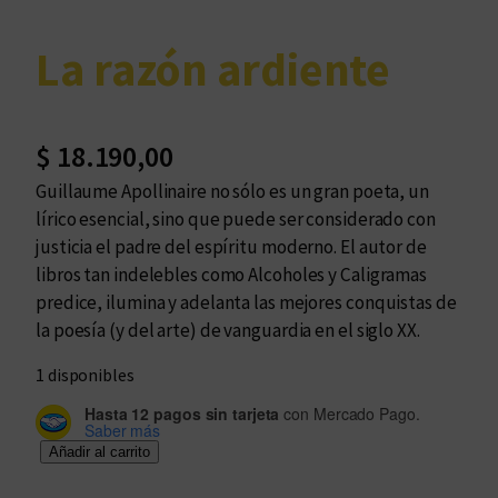
La razón ardiente
$
18.190,00
Guillaume Apollinaire no sólo es un gran poeta, un
lírico esencial, sino que puede ser considerado con
justicia el padre del espíritu moderno. El autor de
libros tan indelebles como Alcoholes y Caligramas
predice, ilumina y adelanta las mejores conquistas de
la poesía (y del arte) de vanguardia en el siglo XX.
1 disponibles
Hasta 12 pagos sin tarjeta
con Mercado Pago.
Saber más
L
Añadir al carrito
a