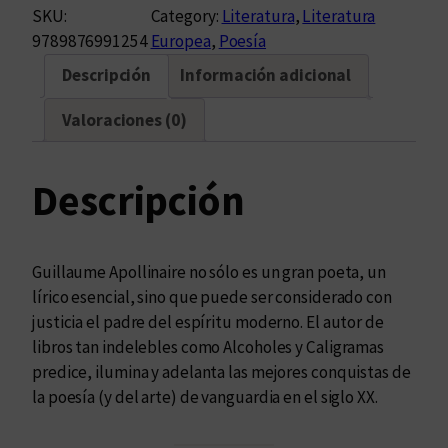
r
SKU:
Category:
Literatura
, 
Literatura
a
9789876991254
Europea
, 
Poesía
z
Descripción
Información adicional
ó
n
Valoraciones (0)
a
r
d
Descripción
i
e
n
Guillaume Apollinaire no sólo es un gran poeta, un
t
lírico esencial, sino que puede ser considerado con
e
justicia el padre del espíritu moderno. El autor de
c
libros tan indelebles como Alcoholes y Caligramas
a
predice, ilumina y adelanta las mejores conquistas de
n
la poesía (y del arte) de vanguardia en el siglo XX.
t
i