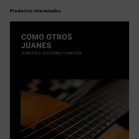
d
Productos relacionados
a
d