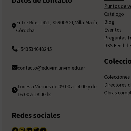
Datos de contacto
Puntos de v
Catálogo
Blog
Entre Ríos 1421, X5900AGI, Villa María,
Eventos
Córdoba
Preguntas f
RSS Feed de
+543534648245
Colecci
contacto@eduvim.unvm.edu.ar
Colecciones
Directores d
Lunes a Viernes de 09:00 a 14:00 y de
Obras compl
16:00 a 18:00 hs
Redes sociales
Facebook
Instagram
LinkedIn
Twitter
YouTube