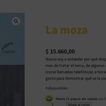
La moza
$
15.660,00
Nunca voy a entender por qué desp
mes de tratar el tema, de algunas
cruzar llamadas telefónicas a horar
gesto para demostrar qué se la pa
3 disponibles
Hasta 12 pagos sin tarjeta
con 
L
Añadir al carrito