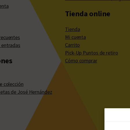
enta
Tienda online
Tienda
Mi cuenta
recuentes
Carrito
 entradas
Pick-Up Puntos de retiro
ones
Cómo comprar
e colección
etas de José Hernández