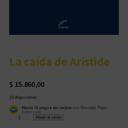
La caída de Aristide
$
15.860,00
10 disponibles
Hasta 12 pagos sin tarjeta
con Mercado Pago.
Saber más
L
Añadir al carrito
a