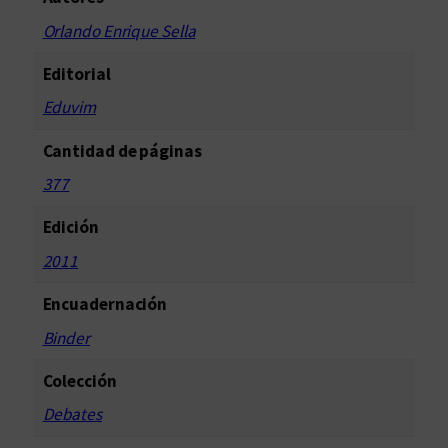
t
Orlando Enrique Sella
i
d
Editorial
a
Eduvim
d
Cantidad de páginas
377
Edición
2011
Encuadernación
Binder
Colección
Debates