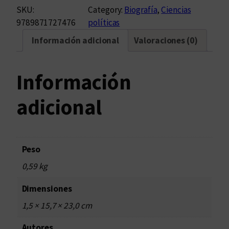
c
SKU:
Category:
Biografía
, 
Ciencias
a
9789871727476
políticas
í
Información adicional
Valoraciones (0)
d
a
d
Información
e
A
adicional
r
i
s
t
Peso
i
0,59 kg
d
e
Dimensiones
c
1,5 × 15,7 × 23,0 cm
a
n
Autores