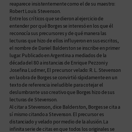
reaparece insistentemente como el de su maestro:
Robert Louis Stevenson.
Entre los críticos que se dieron al ejercicio de
entender por qué Borges se interesó en los que él
reconocía sus precursores y de qué manera las
lecturas que hizo de ellos influyeron en sus escritos,
el nombre de Daniel Balderston se inscribe en primer
lugar. Publicado en Argentina a mediados de la
década del 80 a instancias de Enrique Pezzoni y
Josefina Ludmer, El precursor velado: R. L. Stevenson
en la obra de Borges se convirtió rápidamente en un
texto de referencia ineludible para cotejar el
deslumbrante uso creativo que Borges hizo de sus
lecturas de Stevenson.
Al citar a Stevenson, dice Balderston, Borges se cita a
sí mismo citando a Stevenson. El precursor es
distanciado y velado por medio de la alusión. La
infinita serie de citas en que todos los originales se