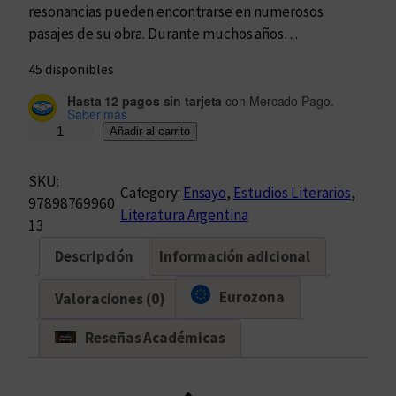
resonancias pueden encontrarse en numerosos
pasajes de su obra. Durante muchos años…
45 disponibles
Hasta 12 pagos sin tarjeta
con Mercado Pago.
Saber más
E
Añadir al carrito
l
p
SKU:
Category:
Ensayo
, 
Estudios Literarios
, 
r
97898769960
Literatura Argentina
e
13
c
Descripción
Información adicional
u
r
Eurozona
Valoraciones (0)
s
o
Reseñas Académicas
r
v