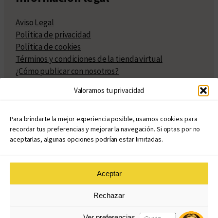
Aviso Legal
Política de privacidad
Política de cookies
Términos y condiciones de la tienda virtual
¿Cómo publicar con nosotros?
Compra y venta de derechos
Valoramos tu privacidad
Políticas de publicación
Facturación
Políticas de coedición
Para brindarte la mejor experiencia posible, usamos cookies para
recordar tus preferencias y mejorar la navegación. Si optas por no
Atribuciones
aceptarlas, algunas opciones podrían estar limitadas.
Aceptar
© Copyright 2020 – 2026
Rechazar
eduvim.com.ar
| Todos los derechos reservados
Ver preferencias