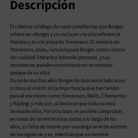
Descripción
e
l
a
d
El célebre catálogo de cosas predilectas que Borges
o
refiere en «Borges y yo» incluye una sola referencia
c
literaria y es a la prosa de Stevenson. El nombre de
a
Stevenson, pues, funciona para Borges como criterio
n
de cualidad literaria y talismán personal, y sus
t
resonancias pueden encontrarse en numerosos
i
pasajes de su obra.
d
Durante muchos años Borges ha desconcertado a sus
a
críticos al insistir en la importancia que han tenido
d
para él escritores como Stevenson, Wells, Chesterton
y Kipling; y más aún, al declarar que toda su obra
deriva de ellos. Por otro lado, es posible comprobar,
en varias de las entrevistas dadas a lo largo de los
años, su falta de interés por una larga serie de autores
de los siglos xix y xx, mientras que un nombre