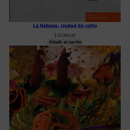
n
t
i
La Habana, ciudad de culto
d
a
$
35.000,00
d
Añadir al carrito