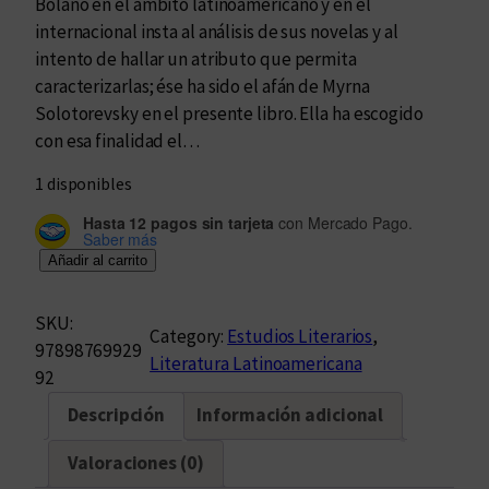
Bolaño en el ámbito latinoamericano y en el
internacional insta al análisis de sus novelas y al
intento de hallar un atributo que permita
caracterizarlas; ése ha sido el afán de Myrna
Solotorevsky en el presente libro. Ella ha escogido
con esa finalidad el…
1 disponibles
Hasta 12 pagos sin tarjeta
con Mercado Pago.
Saber más
E
Añadir al carrito
l
e
SKU:
Category:
Estudios Literarios
, 
s
97898769929
Literatura Latinoamericana
p
92
e
Descripción
Información adicional
s
o
Valoraciones (0)
r