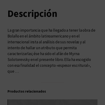
e
s
Descripción
c
r
i
La gran importancia que ha llegado a tener la obra de
t
Bolaño en el ámbito latinoamericano y en el
u
internacional insta al análisis de sus novelas y al
r
intento de hallar un atributo que permita
a
caracterizarlas; ése ha sido el afán de Myrna
l
Solotorevsky en el presente libro. Ella ha escogido
e
con esa finalidad el concepto «espesor escritural»,
n
que …
n
o
v
Productos relacionados
e
l
a