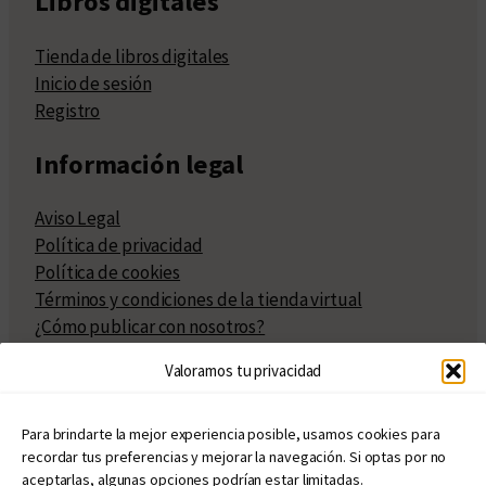
Libros digitales
Tienda de libros digitales
Inicio de sesión
Registro
Información legal
Aviso Legal
Política de privacidad
Política de cookies
Términos y condiciones de la tienda virtual
¿Cómo publicar con nosotros?
Compra y venta de derechos
Valoramos tu privacidad
Políticas de publicación
Facturación
Políticas de coedición
Para brindarte la mejor experiencia posible, usamos cookies para
recordar tus preferencias y mejorar la navegación. Si optas por no
Atribuciones
aceptarlas, algunas opciones podrían estar limitadas.