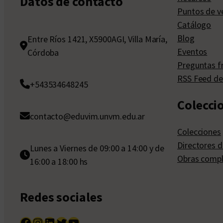
Datos de contacto
Puntos de v
Catálogo
Blog
Entre Ríos 1421, X5900AGI, Villa María,
Eventos
Córdoba
Preguntas f
RSS Feed de
+543534648245
Colecci
contacto@eduvim.unvm.edu.ar
Colecciones
Directores d
Lunes a Viernes de 09:00 a 14:00 y de
Obras compl
16:00 a 18:00 hs
Redes sociales
Facebook
Instagram
LinkedIn
Twitter
YouTube