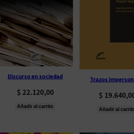
p
o
r
l
o
s
ú
l
t
Discurso en sociedad
Trazos imperson
i
m
$
22.120,00
$
19.640,0
o
s
Añadir al carrito
Añadir al carrit