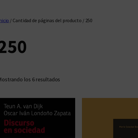
nicio
/ Cantidad de páginas del producto / 250
250
O
ostrando los 6 resultados
r
d
e
n
a
d
o