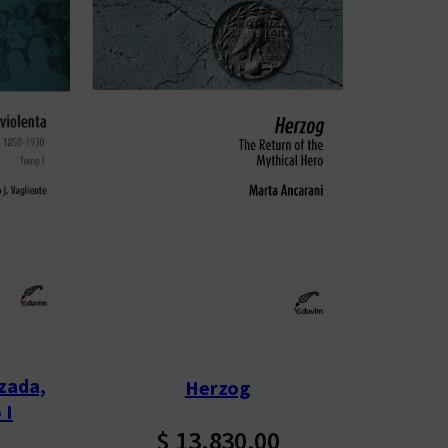
izada,
Herzog
 I
$
13.830,00