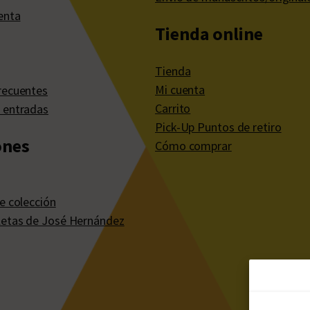
enta
Tienda online
Tienda
Mi cuenta
recuentes
Carrito
 entradas
Pick-Up Puntos de retiro
ones
Cómo comprar
e colección
etas de José Hernández