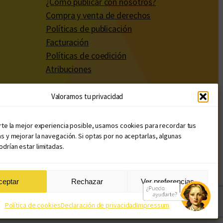
¿Cómo publicar con nosotros?
Compra y venta de derechos
Políticas de publicación
Facturación
Políticas de coedición
Atribuciones
Valoramos tu privacidad
rte la mejor experiencia posible, usamos cookies para recordar tus
s y mejorar la navegación. Si optas por no aceptarlas, algunas
drían estar limitadas.
ceptar
Rechazar
Ver preferencias
Diseño web: Llama Creativa
Política de cookies
Declaración de privacidad
Impressum