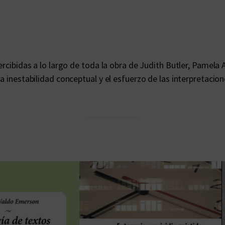
o
b
r
e
e
percibidas a lo largo de toda la obra de Judith Butler, Pamel
l
la inestabilidad conceptual y el esfuerzo de las interpretaci
p
e
n
s
a
m
i
e
n
t