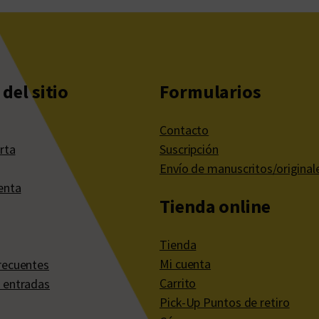
n
t
i
d
a
del sitio
Formularios
d
Contacto
rta
Suscripción
Envío de manuscritos/original
enta
Tienda online
Tienda
Mi cuenta
recuentes
Carrito
 entradas
Pick-Up Puntos de retiro