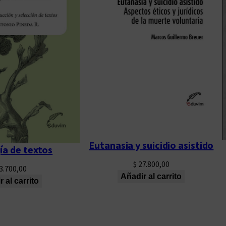
o
d
e
J
u
d
i
t
h
B
u
Eutanasia y suicidio asistido
ía de textos
t
$
27.800,00
l
3.700,00
Añadir al carrito
e
 al carrito
r
c
a