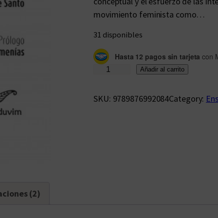
conceptual y el esfuerzo de las in
movimiento feminista como…
31 disponibles
Hasta 12 pagos sin tarjeta
con 
D
Añadir al carrito
o
s
SKU:
9789876992084
Category:
En
l
e
c
t
u
r
a
aciones (2)
s
s