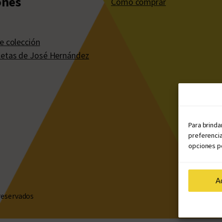
ones
Cómo comprar
e colección
etas de José Hernández
Para brinda
preferencia
opciones po
A
reservados