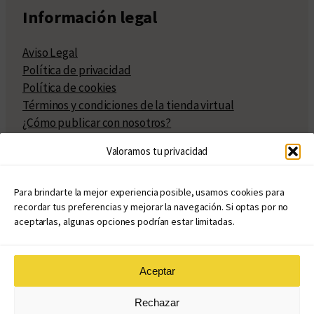
Información legal
Aviso Legal
Política de privacidad
Política de cookies
Términos y condiciones de la tienda virtual
¿Cómo publicar con nosotros?
Compra y venta de derechos
Valoramos tu privacidad
Políticas de publicación
Facturación
Políticas de coedición
Para brindarte la mejor experiencia posible, usamos cookies para
recordar tus preferencias y mejorar la navegación. Si optas por no
Atribuciones
aceptarlas, algunas opciones podrían estar limitadas.
Aceptar
© Copyright 2020 – 2026
Rechazar
eduvim.com.ar
| Todos los derechos reservados