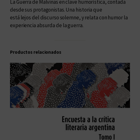
La Guerra de Malvinas en clave humorística, contada
e
desde sus protagonistas. Una historia que
r
está lejos del discurso solemne, y relata con humor la
r
experiencia absurda de la guerra.
a
T
/
Productos relacionados
B
c
a
n
t
i
d
a
d