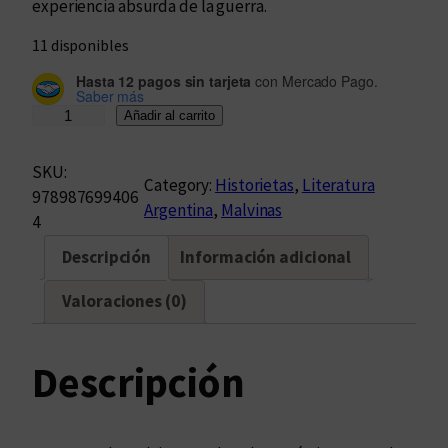
experiencia absurda de la guerra.
11 disponibles
Hasta 12 pagos sin tarjeta
con Mercado Pago.
Saber más
C
Añadir al carrito
ó
m
SKU:
Category:
Historietas
, 
Literatura
o
978987699406
Argentina
, 
Malvinas
y
4
o
Descripción
Información adicional
g
a
Valoraciones (0)
n
é
l
Descripción
a
g
u