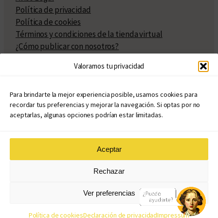
Política de privacidad
Política de cookies
Términos y condiciones de la tienda virtual
¿Cómo publicar con nosotros?
Compra y venta de derechos
Valoramos tu privacidad
Políticas de publicación
Facturación
Políticas de coedición
Para brindarte la mejor experiencia posible, usamos cookies para
recordar tus preferencias y mejorar la navegación. Si optas por no
Atribuciones
aceptarlas, algunas opciones podrían estar limitadas.
Aceptar
© Copyright 2020 – 2026
Rechazar
eduvim.com.ar
| Todos los derechos reservados
Ver preferencias
Diseño web: Llama Creativa
Política de cookies
Declaración de privacidad
Impressum