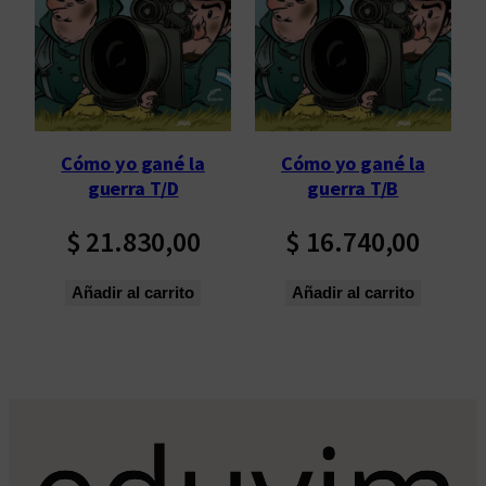
p
o
r
l
o
s
Cómo yo gané la
Cómo yo gané la
ú
guerra T/D
guerra T/B
l
t
$
21.830,00
$
16.740,00
i
m
Añadir al carrito
Añadir al carrito
o
s