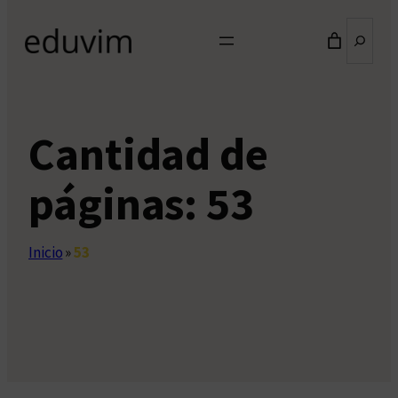
Buscar
Cantidad de
páginas:
53
Inicio
»
53