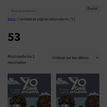
B
Buscar
u
Inicio
/ Cantidad de páginas del producto / 53
s
c
53
a
r
Mostrando los 2
O
resultados
r
d
e
n
a
d
o