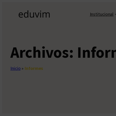
Saltar
al
Institucional
contenido
Archivos:
Infor
Inicio
»
Informes