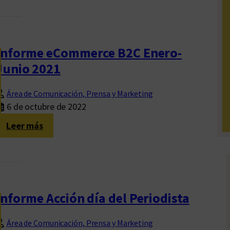
2
l
n
5
i
f
b
o
Informe eCommerce B2C Enero-
r
r
Junio 2021
o
m
s
e
d
Área de Comunicación, Prensa y Marketing
F
6 de octubre de 2022
e
e
E
r
:
Leer más
d
i
I
u
a
n
v
I
f
i
n
o
m
t
r
Informe Acción día del Periodista
d
e
m
u
r
e
Área de Comunicación, Prensa y Marketing