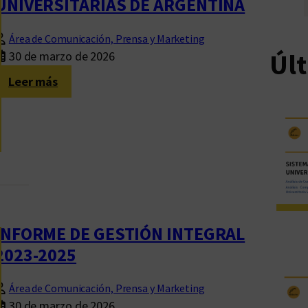
UNIVERSITARIAS DE ARGENTINA
Área de Comunicación, Prensa y Marketing
Úl
30 de marzo de 2026
:
Leer más
S
I
S
T
E
M
A
D
INFORME DE GESTIÓN INTEGRAL
E
2023-2025
E
D
Área de Comunicación, Prensa y Marketing
I
30 de marzo de 2026