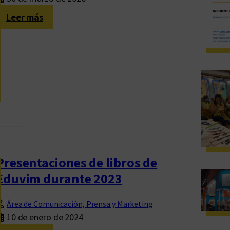
T
:
Leer más
O
I
R
N
I
F
A
O
L
R
E
M
S
E
U
D
N
E
I
G
Presentaciones de libros de
V
E
Eduvim durante 2023
E
S
R
T
S
Área de Comunicación, Prensa y Marketing
I
10 de enero de 2024
I
Ó