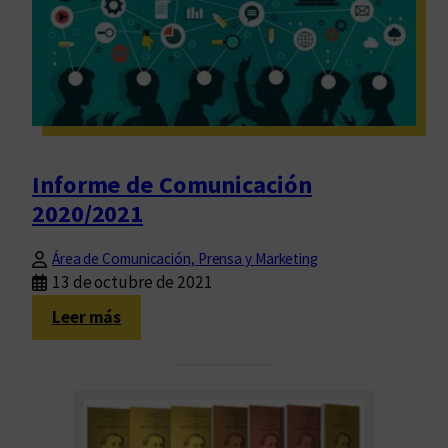
e
s
o
A
b
i
e
Informe de Comunicación
r
2020/2021
t
o
Área de Comunicación, Prensa y Marketing
:
13 de octubre de 2021
i
:
Leer más
m
I
p
n
o
f
r
o
t
r
a