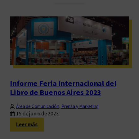
r
2
e
0
s
2
e
3
n
-
t
2
a
0
c
2
i
5
o
n
Informe Feria Internacional del
e
Libro de Buenos Aires 2023
s
d
Área de Comunicación, Prensa y Marketing
e
15 de junio de 2023
l
:
Leer más
i
I
b