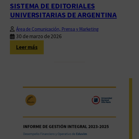
SISTEMA DE EDITORIALES
UNIVERSITARIAS DE ARGENTINA
Área de Comunicación, Prensa y Marketing
30 de marzo de 2026
:
Leer más
S
I
S
T
E
M
A
D
E
E
D