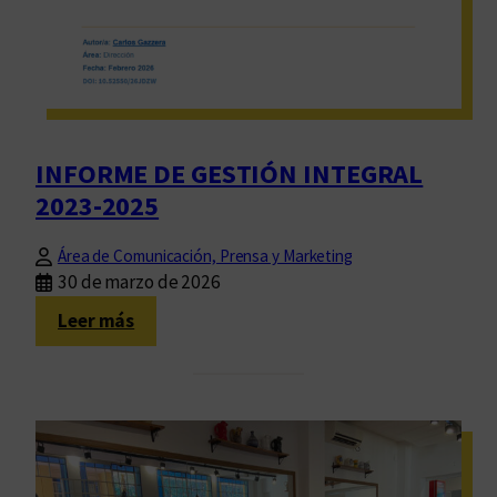
I
T
O
R
I
A
INFORME DE GESTIÓN INTEGRAL
L
E
2023-2025
S
U
Área de Comunicación, Prensa y Marketing
N
30 de marzo de 2026
I
:
Leer más
V
I
E
N
R
F
S
O
I
R
T
M