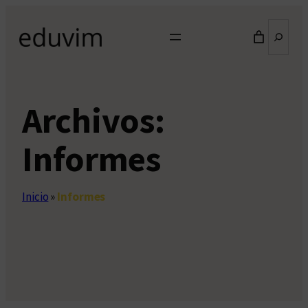
Saltar
Buscar
al
contenido
Archivos:
Informes
Inicio
»
Informes