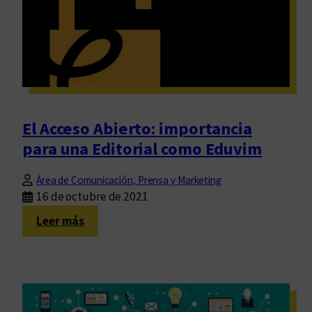
m
2
e
A
8
M
2
0
2
El Acceso Abierto: importancia
2
para una Editorial como Eduvim
Área de Comunicación, Prensa y Marketing
16 de octubre de 2021
:
Leer más
E
l
A
c
c