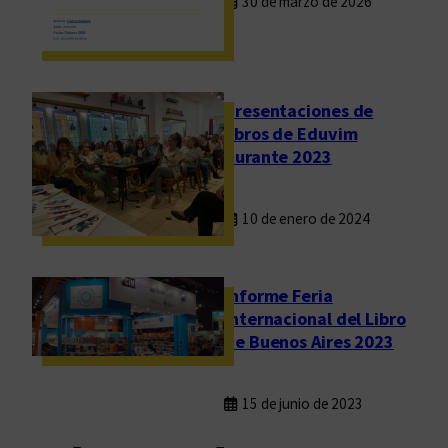
30 de marzo de 2026
2
a
0
l
/
c
2
o
Presentaciones de
0
m
libros de Eduvim
2
o
durante 2023
1
E
d
10 de enero de 2024
u
v
i
Informe Feria
m
Internacional del Libro
de Buenos Aires 2023
15 de junio de 2023