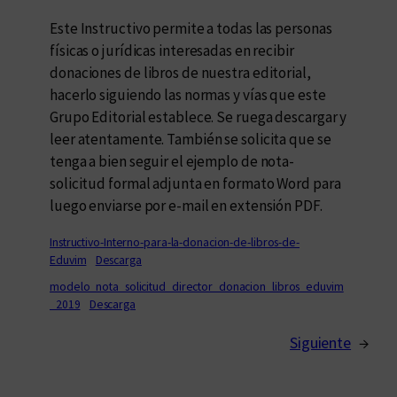
Este Instructivo permite a todas las personas
físicas o jurídicas interesadas en recibir
donaciones de libros de nuestra editorial,
hacerlo siguiendo las normas y vías que este
Grupo Editorial establece. Se ruega descargar y
leer atentamente. También se solicita que se
tenga a bien seguir el ejemplo de nota-
solicitud formal adjunta en formato Word para
luego enviarse por e-mail en extensión PDF.
Instructivo-Interno-para-la-donacion-de-libros-de-
Eduvim
Descarga
modelo_nota_solicitud_director_donacion_libros_eduvim
_2019
Descarga
Siguiente
→