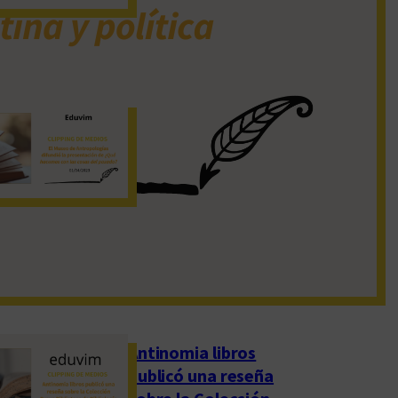
19 de noviembre de 2022
El Museo de
Antropologías
difundió la
presentación de
«¿Qué hacemos con
las cosas del pasado?»
1 de abril de 2023
Antinomia libros
publicó una reseña