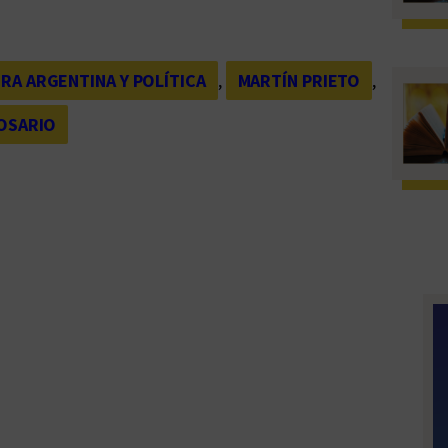
RA ARGENTINA Y POLÍTICA
, 
MARTÍN PRIETO
, 
ROSARIO