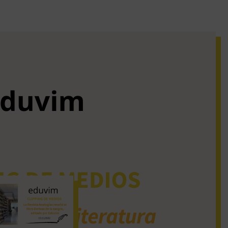
iguos clipping de
dios
La Revista Analogías
reseñó el libro Derivas
de la sangre, editado
por Eduvim