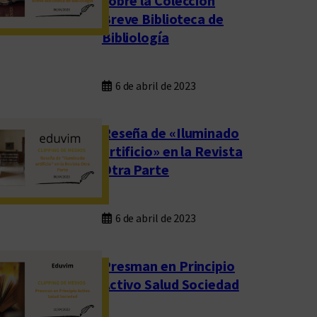
sobre la Colección
Breve Biblioteca de
Bibliología
6 de abril de 2023
Reseña de «Iluminado
artificio» en la Revista
Otra Parte
6 de abril de 2023
Presman en Principio
Activo Salud Sociedad