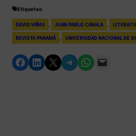
Etiquetas:
DAVID VIÑAS
, 
JUAN PABLO CANALA
, 
LITERATU
REVISTA PANAMÁ
, 
UNIVERSIDAD NACIONAL DE 
Compartir en Facebook
Compartir en LinkedIn
Compartir en Twitter
Compartir en Telegram
Compartir en WhatsApp
Compartir vía Email