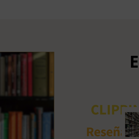
Ant
me