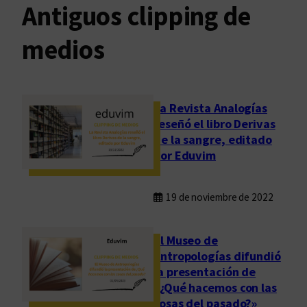
Antiguos clipping de
medios
La Revista Analogías
reseñó el libro Derivas
de la sangre, editado
por Eduvim
19 de noviembre de 2022
El Museo de
Antropologías difundió
la presentación de
«¿Qué hacemos con las
cosas del pasado?»