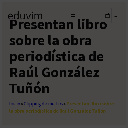
Saltar
Buscar
al
Presentan libro
contenido
sobre la obra
periodística de
Raúl González
Tuñón
Inicio
»
Clipping de medios
»
Presentan libro sobre
la obra periodística de Raúl González Tuñón