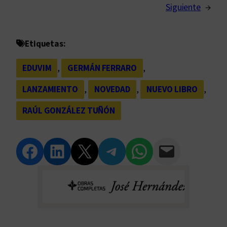
Siguiente
→
Etiquetas:
EDUVIM
, 
GERMÁN FERRARO
, 
LANZAMIENTO
, 
NOVEDAD
, 
NUEVO LIBRO
, 
RAÚL GONZÁLEZ TUÑÓN
Compartir en Facebook
Compartir en LinkedIn
Compartir en Twitter
Compartir en Telegram
Compartir en WhatsApp
Compartir vía Email