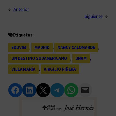
←
Anterior
Siguiente
→
Etiquetas:
EDUVIM
, 
MADRID
, 
NANCY CALOMARDE
, 
UN DESTINO SUDAMERICANO
, 
UNVM
, 
VILLA MARÍA
, 
VIRGILIO PIÑERA
Compartir en Facebook
Compartir en LinkedIn
Compartir en Twitter
Compartir en Telegram
Compartir en WhatsApp
Compartir vía Email