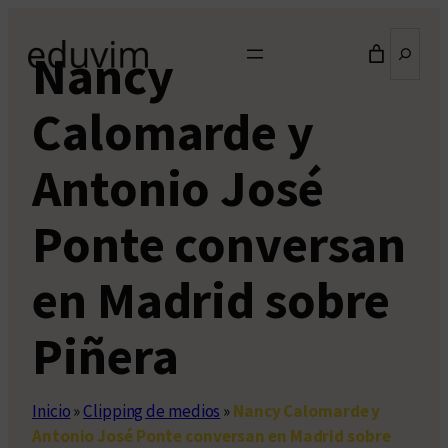
Saltar
Buscar
al
Nancy
contenido
Calomarde y
Antonio José
Ponte conversan
en Madrid sobre
Piñera
Inicio
»
Clipping de medios
»
Nancy Calomarde y
Antonio José Ponte conversan en Madrid sobre