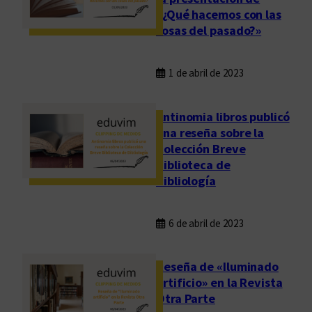
«¿Qué hacemos con las
cosas del pasado?»
1 de abril de 2023
Antinomia libros publicó
una reseña sobre la
Colección Breve
Biblioteca de
Bibliología
6 de abril de 2023
Reseña de «Iluminado
artificio» en la Revista
Otra Parte