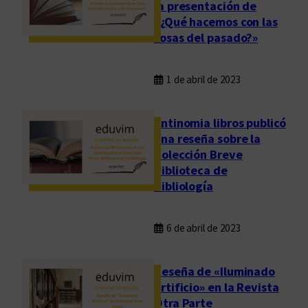
la presentación de
«¿Qué hacemos con las
cosas del pasado?»
1 de abril de 2023
Antinomia libros publicó
una reseña sobre la
Colección Breve
Biblioteca de
Bibliología
6 de abril de 2023
Reseña de «Iluminado
artificio» en la Revista
Otra Parte