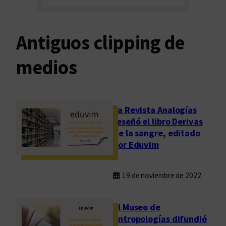
Antiguos clipping de
medios
La Revista Analogías
reseñó el libro Derivas
de la sangre, editado
por Eduvim
19 de noviembre de 2022
El Museo de
Antropologías difundió