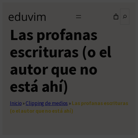
Saltar
Buscar
al
contenido
Las profanas
escrituras (o el
autor que no
está ahí)
Inicio
»
Clipping de medios
»
Las profanas escrituras
(o el autor que no está ahí)