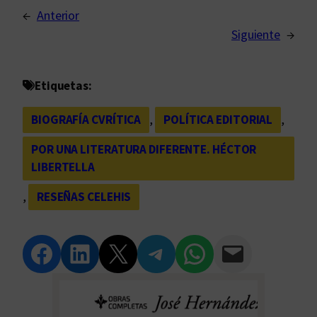
←
Anterior
Siguiente
→
Etiquetas:
BIOGRAFÍA CVRÍTICA
, 
POLÍTICA EDITORIAL
, 
POR UNA LITERATURA DIFERENTE. HÉCTOR
LIBERTELLA
, 
RESEÑAS CELEHIS
Compartir en Facebook
Compartir en LinkedIn
Compartir en Twitter
Compartir en Telegram
Compartir en WhatsApp
Compartir vía Email