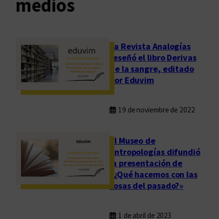
medios
La Revista Analogías
reseñó el libro Derivas
de la sangre, editado
por Eduvim
19 de noviembre de 2022
El Museo de
Antropologías difundió
la presentación de
«¿Qué hacemos con las
cosas del pasado?»
1 de abril de 2023