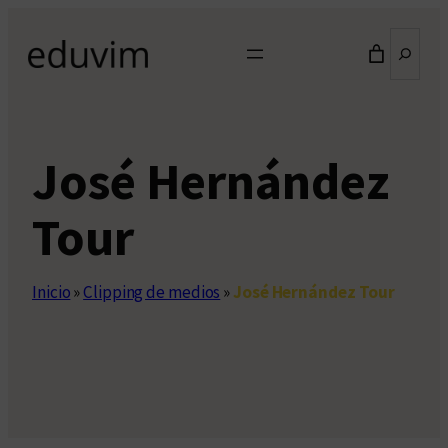
Saltar
Buscar
al
contenido
José Hernández
Tour
Inicio
»
Clipping de medios
»
José Hernández Tour