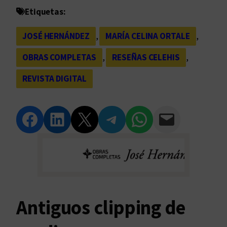
Etiquetas:
JOSÉ HERNÁNDEZ
, 
MARÍA CELINA ORTALE
, 
OBRAS COMPLETAS
, 
RESEÑAS CELEHIS
, 
REVISTA DIGITAL
Compartir en Facebook
Compartir en LinkedIn
Compartir en Twitter
Compartir en Telegram
Compartir en WhatsApp
Compartir vía Email
Antiguos clipping de