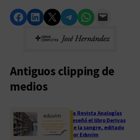
Compartir en Facebook
Compartir en LinkedIn
Compartir en Twitter
Compartir en Telegram
Compartir en WhatsApp
Compartir vía Email
Antiguos clipping de
medios
La Revista Analogías
reseñó el libro Derivas
de la sangre, editado
por Eduvim