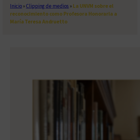
Inicio
»
Clipping de medios
»
La UNVM sobre el
reconocimiento como Profesora Honoraria a
María Teresa Andruetto