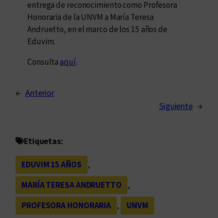
entrega de reconocimiento como Profesora
Honoraria de la UNVM a María Teresa
Andruetto, en el marco de los 15 años de
Eduvim.
Consulta
aquí
.
←
Anterior
Siguiente
→
Etiquetas:
EDUVIM 15 AÑOS
, 
MARÍA TERESA ANDRUETTO
, 
PROFESORA HONORARIA
, 
UNVM