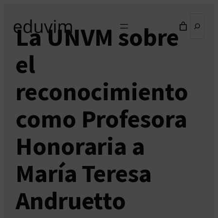
Saltar
Buscar
al
La UNVM sobre
contenido
el
reconocimiento
como Profesora
Honoraria a
María Teresa
Andruetto