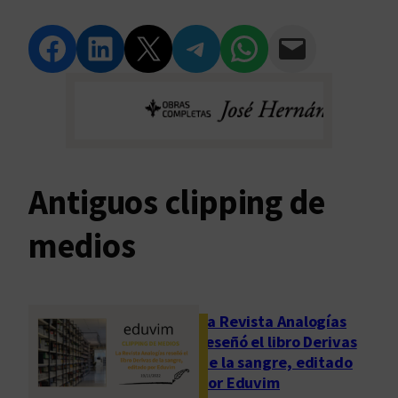
Compartir en Facebook
Compartir en LinkedIn
Compartir en Twitter
Compartir en Telegram
Compartir en WhatsApp
Compartir vía Email
Antiguos clipping de
medios
La Revista Analogías
reseñó el libro Derivas
de la sangre, editado
por Eduvim