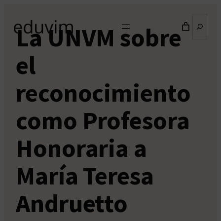
Saltar
Buscar
al
La UNVM sobre
contenido
el
reconocimiento
como Profesora
Honoraria a
María Teresa
Andruetto