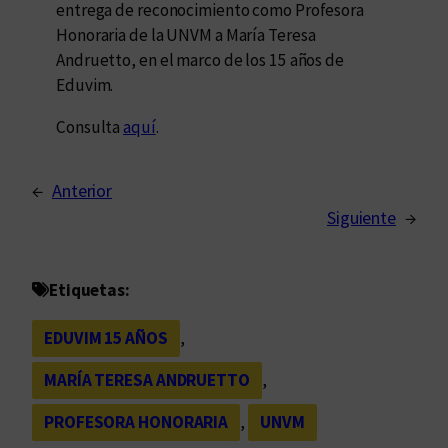
entrega de reconocimiento como Profesora
Honoraria de la UNVM a María Teresa
Andruetto, en el marco de los 15 años de
Eduvim.
Consulta
aquí
.
←
Anterior
Siguiente
→
Etiquetas:
EDUVIM 15 AÑOS
, 
MARÍA TERESA ANDRUETTO
, 
PROFESORA HONORARIA
, 
UNVM