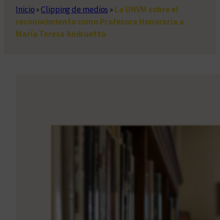
Inicio
»
Clipping de medios
»
La UNVM sobre el
reconocimiento como Profesora Honoraria a
María Teresa Andruetto