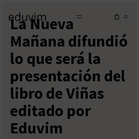
Saltar
Buscar
al
La Nueva
contenido
Mañana difundió
lo que será la
presentación del
libro de Viñas
editado por
Eduvim