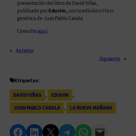
presentación del libro de David Viñas,
publicado por
Eduvim,
con la edición crítico-
genética de Juan Pablo Canala.
Consulta
aquí
.
←
Anterior
Siguiente
→
Etiquetas:
DAVID VIÑAS
, 
EDUVIM
, 
JUAN PABLO CANALA
, 
LA NUEVA MAÑANA
Compartir en Facebook
Compartir en LinkedIn
Compartir en Twitter
Compartir en Telegram
Compartir en WhatsApp
Compartir vía Email