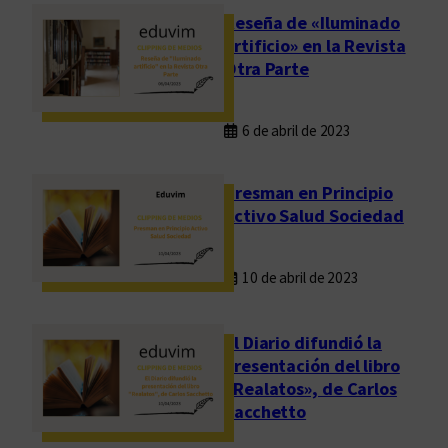
Reseña de «Iluminado
artificio» en la Revista
Otra Parte
6 de abril de 2023
Presman en Principio
Activo Salud Sociedad
10 de abril de 2023
El Diario difundió la
presentación del libro
«Realatos», de Carlos
Sacchetto