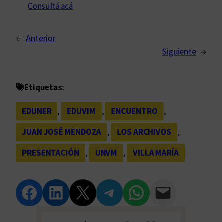
Consultá acá
←
Anterior
Siguiente
→
Etiquetas:
EDUNER
, 
EDUVIM
, 
ENCUENTRO
, 
JUAN JOSÉ MENDOZA
, 
LOS ARCHIVOS
, 
PRESENTACIÓN
, 
UNVM
, 
VILLA MARÍA
Compartir en Facebook
Compartir en LinkedIn
Compartir en Twitter
Compartir en Telegram
Compartir en WhatsApp
Compartir vía Email