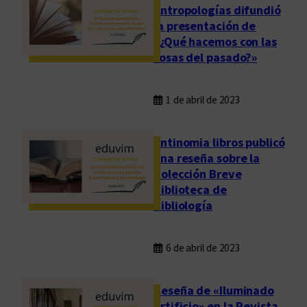
Antropologías difundió
la presentación de
«¿Qué hacemos con las
cosas del pasado?»
1 de abril de 2023
Antinomia libros publicó
una reseña sobre la
Colección Breve
Biblioteca de
Bibliología
6 de abril de 2023
Reseña de «Iluminado
artificio» en la Revista