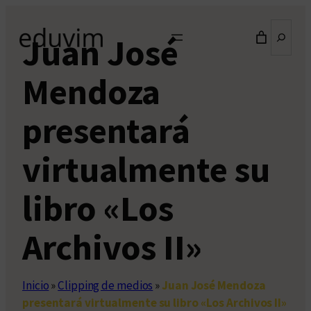
Saltar
Buscar
al
Juan José
contenido
Mendoza
presentará
virtualmente su
libro «Los
Archivos II»
Inicio
»
Clipping de medios
»
Juan José Mendoza
presentará virtualmente su libro «Los Archivos II»