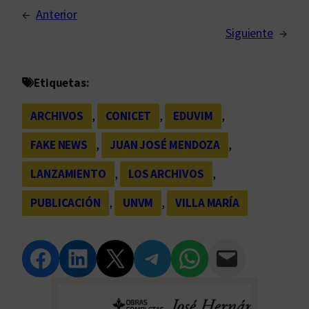
←
Anterior
Siguiente
→
Etiquetas:
ARCHIVOS
, 
CONICET
, 
EDUVIM
, 
FAKE NEWS
, 
JUAN JOSÉ MENDOZA
, 
LANZAMIENTO
, 
LOS ARCHIVOS
, 
PUBLICACIÓN
, 
UNVM
, 
VILLA MARÍA
Compartir en Facebook
Compartir en LinkedIn
Compartir en Twitter
Compartir en Telegram
Compartir en WhatsApp
Compartir vía Email