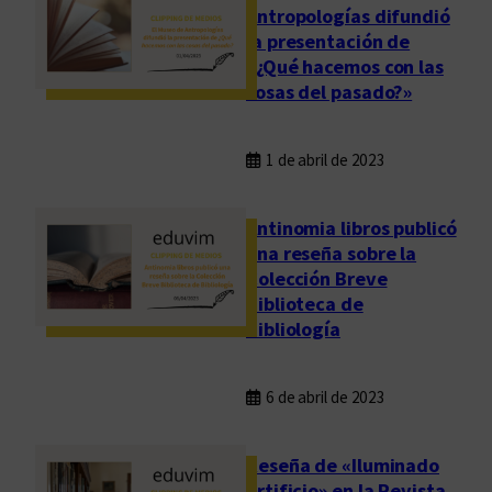
Antropologías difundió
la presentación de
«¿Qué hacemos con las
cosas del pasado?»
1 de abril de 2023
Antinomia libros publicó
una reseña sobre la
Colección Breve
Biblioteca de
Bibliología
6 de abril de 2023
Reseña de «Iluminado
artificio» en la Revista