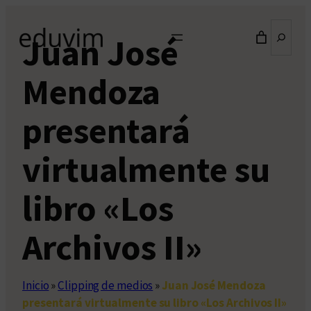
Saltar
Buscar
al
Juan José
contenido
Mendoza
presentará
virtualmente su
libro «Los
Archivos II»
Inicio
»
Clipping de medios
»
Juan José Mendoza
presentará virtualmente su libro «Los Archivos II»