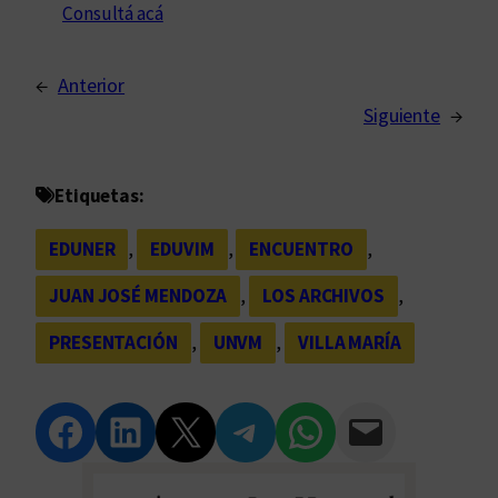
Consultá acá
←
Anterior
Siguiente
→
Etiquetas:
EDUNER
, 
EDUVIM
, 
ENCUENTRO
, 
JUAN JOSÉ MENDOZA
, 
LOS ARCHIVOS
, 
PRESENTACIÓN
, 
UNVM
, 
VILLA MARÍA
Compartir en Facebook
Compartir en LinkedIn
Compartir en Twitter
Compartir en Telegram
Compartir en WhatsApp
Compartir vía Email