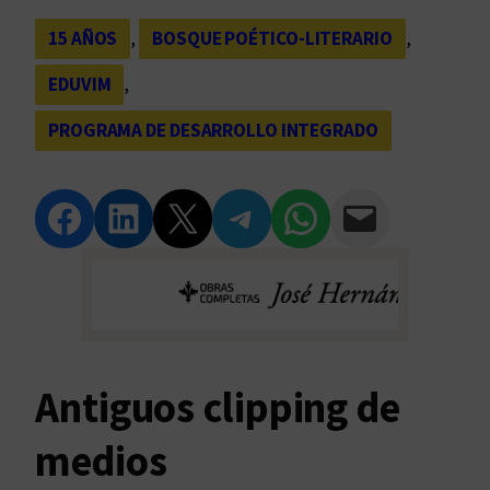
15 AÑOS
, 
BOSQUE POÉTICO-LITERARIO
, 
EDUVIM
, 
PROGRAMA DE DESARROLLO INTEGRADO
Compartir en Facebook
Compartir en LinkedIn
Compartir en Twitter
Compartir en Telegram
Compartir en WhatsApp
Compartir vía Email
Antiguos clipping de
medios