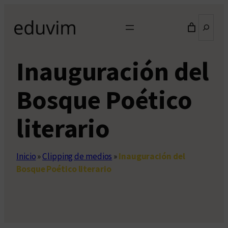
Saltar
Buscar
al
contenido
Inauguración del
Bosque Poético
literario
Inicio
»
Clipping de medios
»
Inauguración del
Bosque Poético literario