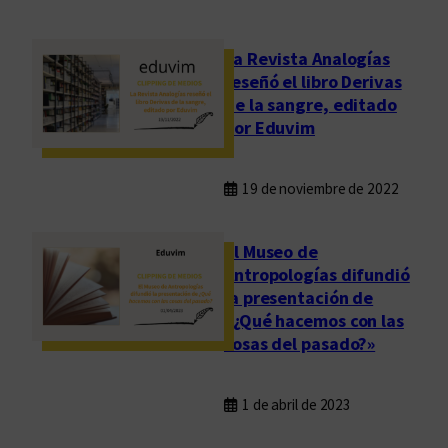
La Revista Analogías
reseñó el libro Derivas
de la sangre, editado
por Eduvim
19 de noviembre de 2022
El Museo de
Antropologías difundió
la presentación de
«¿Qué hacemos con las
cosas del pasado?»
1 de abril de 2023