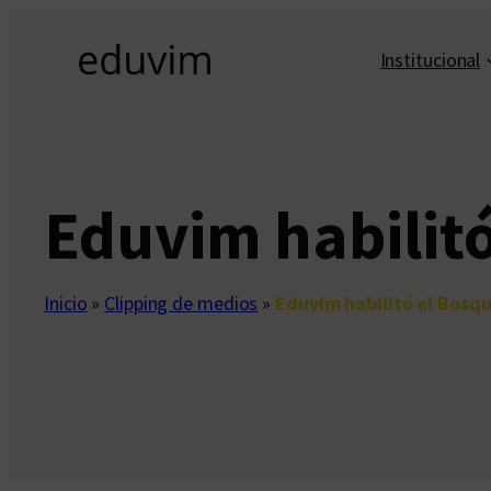
Saltar
al
Institucional
contenido
Eduvim habilitó
Inicio
»
Clipping de medios
»
Eduvim habilitó el Bosqu