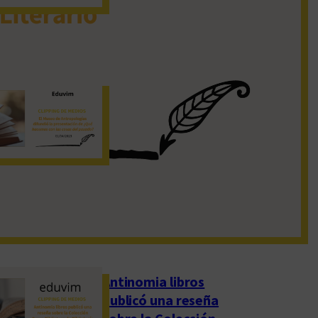
19 de noviembre de 2022
El Museo de
Antropologías
difundió la
presentación de
«¿Qué hacemos con
las cosas del pasado?»
1 de abril de 2023
Antinomia libros
publicó una reseña