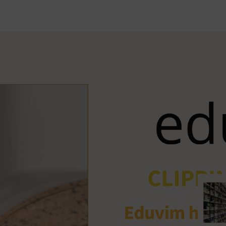
Ant
me