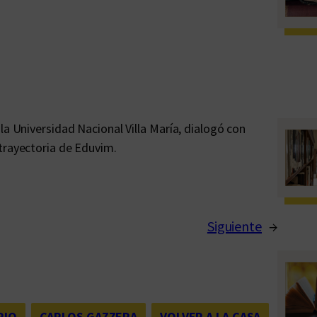
la Universidad Nacional Villa María, dialogó con
trayectoria de Eduvim.
Siguiente
→
RIO
, 
CARLOS GAZZERA
, 
VOLVER A LA CASA