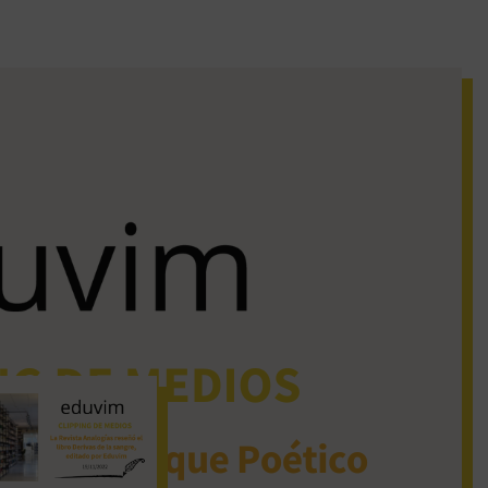
iguos clipping de
dios
La Revista Analogías
reseñó el libro Derivas
de la sangre, editado
por Eduvim