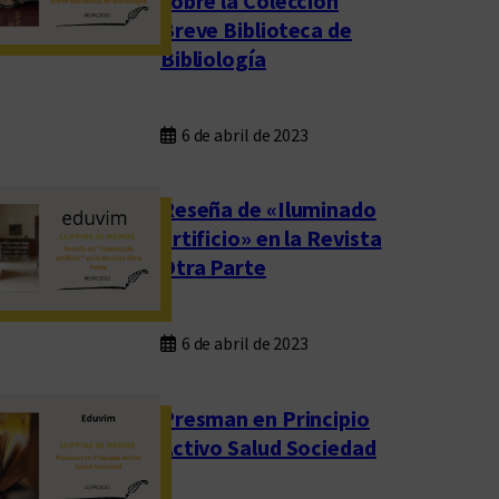
sobre la Colección
Breve Biblioteca de
Bibliología
6 de abril de 2023
Reseña de «Iluminado
artificio» en la Revista
Otra Parte
6 de abril de 2023
Presman en Principio
Activo Salud Sociedad