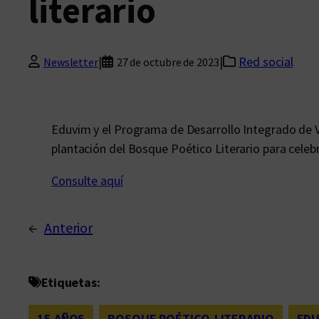
literario
|
|
Red social
Newsletter
27 de octubre de 2023
Eduvim y el Programa de Desarrollo Integrado de Vi
plantación del Bosque Poético Literario para celebra
Consulte aquí
←
Anterior
Etiquetas:
15 AÑOS
, 
BOSQUE POÉTICO-LITERARIO
, 
EDU