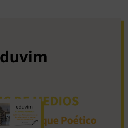
iguos clipping de
dios
La Revista Analogías
reseñó el libro Derivas
de la sangre, editado
por Eduvim