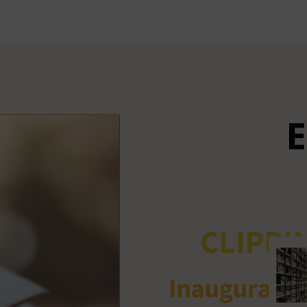
Ant
me