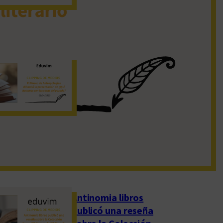
19 de noviembre de 2022
El Museo de
Antropologías
difundió la
presentación de
«¿Qué hacemos con
las cosas del pasado?»
1 de abril de 2023
Antinomia libros
publicó una reseña