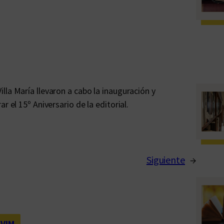
lla María llevaron a cabo la inauguración y
r el 15º Aniversario de la editorial.
Siguiente
→
VIM
, 