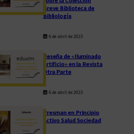
sobre la Colección
Breve Biblioteca de
Bibliología
6 de abril de 2023
Reseña de «Iluminado
artificio» en la Revista
Otra Parte
6 de abril de 2023
Presman en Principio
Activo Salud Sociedad