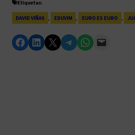
Etiquetas:
DAVID VIÑAS
, 
EDUVIM
, 
EURO ES EURO
, 
JU
Compartir en Facebook
Compartir en LinkedIn
Compartir en Twitter
Compartir en Telegram
Compartir en WhatsApp
Compartir vía Email