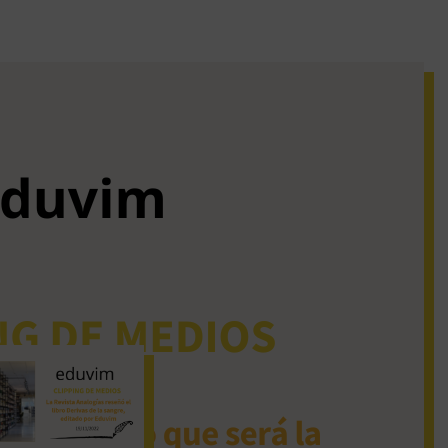
iguos clipping de
dios
La Revista Analogías
reseñó el libro Derivas
de la sangre, editado
por Eduvim