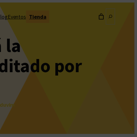
Buscar
log
Eventos
Tienda
 la
editado por
 Eduvim