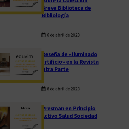
sobre la Colección
Breve Biblioteca de
Bibliología
6 de abril de 2023
Reseña de «Iluminado
artificio» en la Revista
Otra Parte
6 de abril de 2023
Presman en Principio
Activo Salud Sociedad