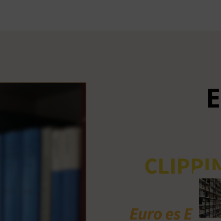
Ant
me