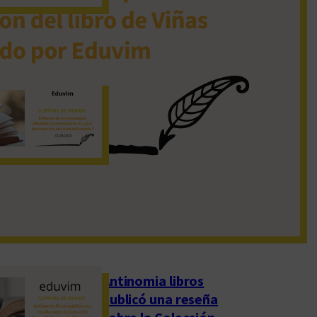
19 de noviembre de 2022
El Museo de
Antropologías
difundió la
presentación de
«¿Qué hacemos con
las cosas del pasado?»
1 de abril de 2023
Antinomia libros
publicó una reseña