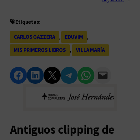
Etiquetas:
CARLOS GAZZERA
, 
EDUVIM
, 
MIS PRIMEROS LIBROS
, 
VILLA MARÍA
Compartir en Facebook
Compartir en LinkedIn
Compartir en Twitter
Compartir en Telegram
Compartir en WhatsApp
Compartir vía Email
Antiguos clipping de