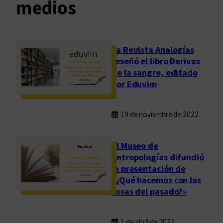
medios
La Revista Analogías
reseñó el libro Derivas
de la sangre, editado
por Eduvim
19 de noviembre de 2022
El Museo de
Antropologías difundió
la presentación de
«¿Qué hacemos con las
cosas del pasado?»
1 de abril de 2023