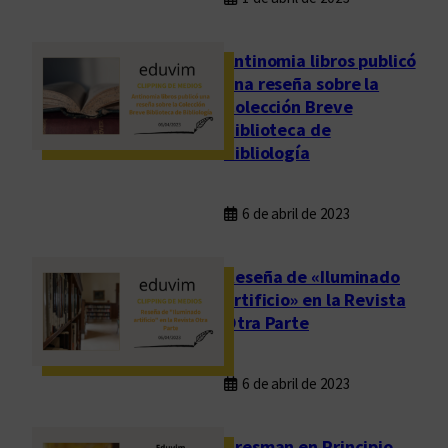
Antinomia libros publicó
una reseña sobre la
Colección Breve
Biblioteca de
Bibliología
6 de abril de 2023
Reseña de «Iluminado
artificio» en la Revista
Otra Parte
6 de abril de 2023
Presman en Principio