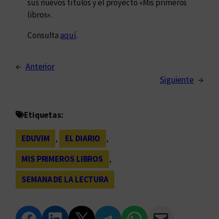
sus nuevos títulos y el proyecto «Mis primeros
libros».
Consulta
aquí
.
←
Anterior
Siguiente
→
Etiquetas:
EDUVIM
, 
EL DIARIO
, 
MIS PRIMEROS LIBROS
, 
SEMANA DE LA LECTURA
Compartir en Facebook
Compartir en LinkedIn
Compartir en Twitter
Compartir en Telegram
Compartir en WhatsApp
Compartir vía Email