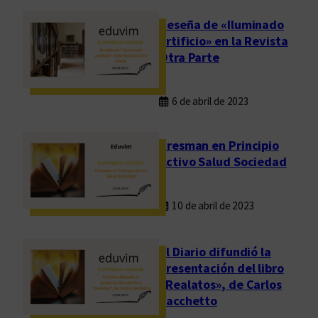
Reseña de «Iluminado
artificio» en la Revista
Otra Parte
6 de abril de 2023
Presman en Principio
Activo Salud Sociedad
10 de abril de 2023
El Diario difundió la
presentación del libro
«Realatos», de Carlos
Sacchetto