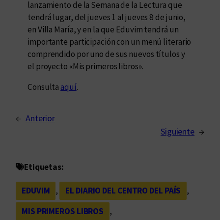
lanzamiento de la Semana de la Lectura que
tendrá lugar, del jueves 1 al jueves 8 de junio,
en Villa María, y en la que Eduvim tendrá un
importante participación con un menú literario
comprendido por uno de sus nuevos títulos y
el proyecto «Mis primeros libros».
Consulta
aquí
.
←
Anterior
Siguiente
→
Etiquetas:
EDUVIM
, 
EL DIARIO DEL CENTRO DEL PAÍS
, 
MIS PRIMEROS LIBROS
, 