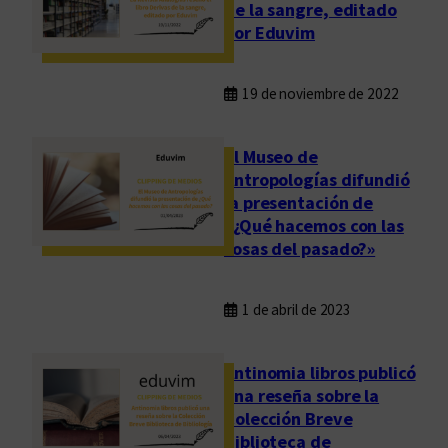
de la sangre, editado
por Eduvim
19 de noviembre de 2022
El Museo de
Antropologías difundió
la presentación de
«¿Qué hacemos con las
cosas del pasado?»
1 de abril de 2023
Antinomia libros publicó
una reseña sobre la
Colección Breve
Biblioteca de