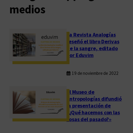
medios
La Revista Analogías
reseñó el libro Derivas
de la sangre, editado
por Eduvim
19 de noviembre de 2022
El Museo de
Antropologías difundió
la presentación de
«¿Qué hacemos con las
cosas del pasado?»