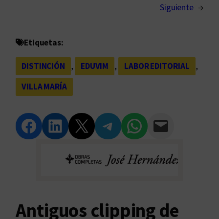
Siguiente
→
Etiquetas:
DISTINCIÓN
, 
EDUVIM
, 
LABOR EDITORIAL
, 
VILLA MARÍA
Compartir en Facebook
Compartir en LinkedIn
Compartir en Twitter
Compartir en Telegram
Compartir en WhatsApp
Compartir vía Email
Antiguos clipping de