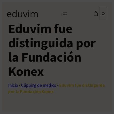
Saltar
Buscar
al
contenido
Eduvim fue
distinguida por
la Fundación
Konex
Inicio
»
Clipping de medios
»
Eduvim fue distinguida
por la Fundación Konex