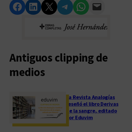
Compartir en Facebook
Compartir en LinkedIn
Compartir en Twitter
Compartir en Telegram
Compartir en WhatsApp
Compartir vía Email
Antiguos clipping de
medios
La Revista Analogías
reseñó el libro Derivas
de la sangre, editado
por Eduvim