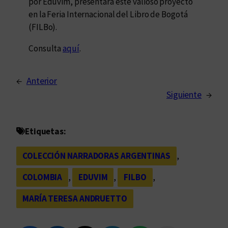
por Eduvim, presentará este valioso proyecto
en la Feria Internacional del Libro de Bogotá
(FILBo).
Consulta
aquí
.
←
Anterior
Siguiente
→
Etiquetas:
COLECCIÓN NARRADORAS ARGENTINAS
, 
COLOMBIA
, 
EDUVIM
, 
FILBO
, 
MARÍA TERESA ANDRUETTO