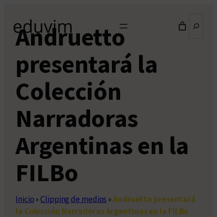
Saltar
Buscar
al
Andruetto
contenido
presentará la
Colección
Narradoras
Argentinas en la
FILBo
Inicio
»
Clipping de medios
»
Andruetto presentará
la Colección Narradoras Argentinas en la FILBo